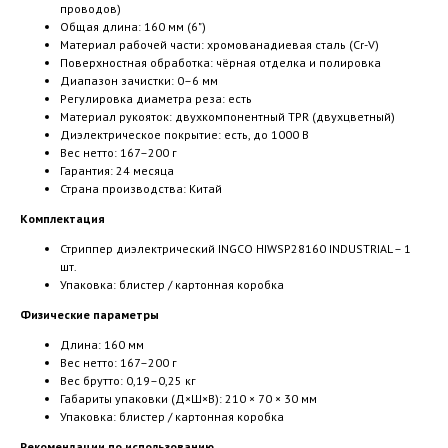
проводов)
Общая длина: 160 мм (6")
Материал рабочей части: хромованадиевая сталь (Cr-V)
Поверхностная обработка: чёрная отделка и полировка
Диапазон зачистки: 0–6 мм
Регулировка диаметра реза: есть
Материал рукояток: двухкомпонентный TPR (двухцветный)
Диэлектрическое покрытие: есть, до 1000 В
Вес нетто: 167–200 г
Гарантия: 24 месяца
Страна производства: Китай
Комплектация
Стриппер диэлектрический INGCO HIWSP28160 INDUSTRIAL – 1
шт.
Упаковка: блистер / картонная коробка
Физические параметры
Длина: 160 мм
Вес нетто: 167–200 г
Вес брутто: 0,19–0,25 кг
Габариты упаковки (Д×Ш×В): 210 × 70 × 30 мм
Упаковка: блистер / картонная коробка
Рекомендации по использованию