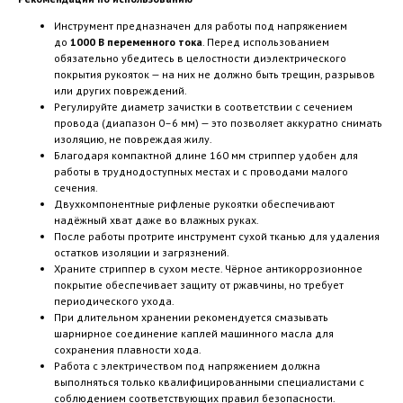
Инструмент предназначен для работы под напряжением
до
1000 В переменного тока
. Перед использованием
обязательно убедитесь в целостности диэлектрического
покрытия рукояток — на них не должно быть трещин, разрывов
или других повреждений.
Регулируйте диаметр зачистки в соответствии с сечением
провода (диапазон 0–6 мм) — это позволяет аккуратно снимать
изоляцию, не повреждая жилу.
Благодаря компактной длине 160 мм стриппер удобен для
работы в труднодоступных местах и с проводами малого
сечения.
Двухкомпонентные рифленые рукоятки обеспечивают
надёжный хват даже во влажных руках.
После работы протрите инструмент сухой тканью для удаления
остатков изоляции и загрязнений.
Храните стриппер в сухом месте. Чёрное антикоррозионное
покрытие обеспечивает защиту от ржавчины, но требует
периодического ухода.
При длительном хранении рекомендуется смазывать
шарнирное соединение каплей машинного масла для
сохранения плавности хода.
Работа с электричеством под напряжением должна
выполняться только квалифицированными специалистами с
соблюдением соответствующих правил безопасности.