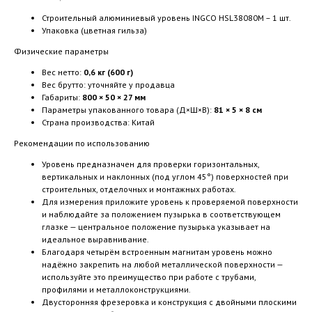
Строительный алюминиевый уровень INGCO HSL38080M – 1 шт.
Упаковка (цветная гильза)
Физические параметры
Вес нетто:
0,6 кг (600 г)
Вес брутто: уточняйте у продавца
Габариты:
800 × 50 × 27 мм
Параметры упакованного товара (Д×Ш×В):
81 × 5 × 8 см
Страна производства: Китай
Рекомендации по использованию
Уровень предназначен для проверки горизонтальных,
вертикальных и наклонных (под углом 45°) поверхностей при
строительных, отделочных и монтажных работах.
Для измерения приложите уровень к проверяемой поверхности
и наблюдайте за положением пузырька в соответствующем
глазке — центральное положение пузырька указывает на
идеальное выравнивание.
Благодаря четырём встроенным магнитам уровень можно
надёжно закрепить на любой металлической поверхности —
используйте это преимущество при работе с трубами,
профилями и металлоконструкциями.
Двусторонняя фрезеровка и конструкция с двойными плоскими