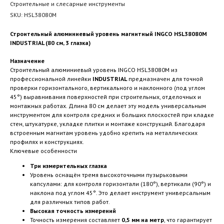
Строительные и слесарные инструменты
SKU:
HSL38080M
Строительный алюминиевый уровень магнитный INGCO HSL38080M
INDUSTRIAL (80 см, 3 глазка)
Назначение
Строительный алюминиевый уровень INGCO HSL38080M из
профессиональной линейки
INDUSTRIAL
предназначен для точной
проверки горизонтального, вертикального и наклонного (под углом
45°) выравнивания поверхностей при строительных, отделочных и
монтажных работах. Длина 80 см делает эту модель универсальным
инструментом для контроля средних и больших плоскостей при кладке
стен, штукатурке, укладке плитки и монтаже конструкций. Благодаря
встроенным магнитам уровень удобно крепить на металлических
профилях и конструкциях.
Ключевые особенности
Три измерительных глазка
Уровень оснащён тремя высокоточными пузырьковыми
капсулами: для контроля горизонтали (180°), вертикали (90°) и
наклона под углом 45°. Это делает инструмент универсальным
для различных типов работ.
Высокая точность измерений
Точность измерения составляет
0,5 мм на метр
, что гарантирует