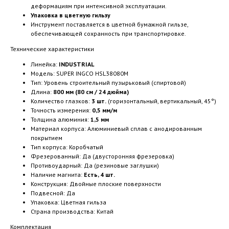
деформациям при интенсивной эксплуатации.
Упаковка в цветную гильзу
Инструмент поставляется в цветной бумажной гильзе,
обеспечивающей сохранность при транспортировке.
Технические характеристики
Линейка:
INDUSTRIAL
Модель: SUPER INGCO HSL38080M
Тип: Уровень строительный пузырьковый (спиртовой)
Длина:
800 мм (80 см / 24 дюйма)
Количество глазков:
3 шт.
(горизонтальный, вертикальный, 45°)
Точность измерения:
0,5 мм/м
Толщина алюминия:
1,5 мм
Материал корпуса: Алюминиевый сплав с анодированным
покрытием
Тип корпуса: Коробчатый
Фрезерованный: Да (двусторонняя фрезеровка)
Противоударный: Да (резиновые заглушки)
Наличие магнита:
Есть, 4 шт.
Конструкция: Двойные плоские поверхности
Подвесной: Да
Упаковка: Цветная гильза
Страна производства: Китай
Комплектация