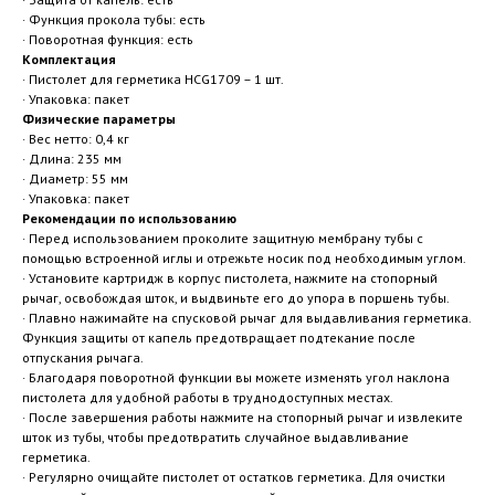
· Функция прокола тубы: есть
· Поворотная функция: есть
Комплектация
· Пистолет для герметика HCG1709 – 1 шт.
· Упаковка: пакет
Физические параметры
· Вес нетто: 0,4 кг
· Длина: 235 мм
· Диаметр: 55 мм
· Упаковка: пакет
Рекомендации по использованию
· Перед использованием проколите защитную мембрану тубы с
помощью встроенной иглы и отрежьте носик под необходимым углом.
· Установите картридж в корпус пистолета, нажмите на стопорный
рычаг, освобождая шток, и выдвиньте его до упора в поршень тубы.
· Плавно нажимайте на спусковой рычаг для выдавливания герметика.
Функция защиты от капель предотвращает подтекание после
отпускания рычага.
· Благодаря поворотной функции вы можете изменять угол наклона
пистолета для удобной работы в труднодоступных местах.
· После завершения работы нажмите на стопорный рычаг и извлеките
шток из тубы, чтобы предотвратить случайное выдавливание
герметика.
· Регулярно очищайте пистолет от остатков герметика. Для очистки