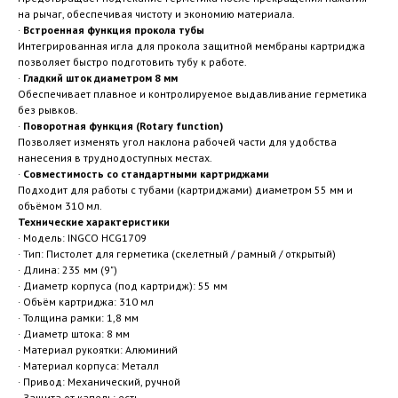
на рычаг, обеспечивая чистоту и экономию материала.
·
Встроенная функция прокола тубы
Интегрированная игла для прокола защитной мембраны картриджа
позволяет быстро подготовить тубу к работе.
·
Гладкий шток диаметром 8 мм
Обеспечивает плавное и контролируемое выдавливание герметика
без рывков.
·
Поворотная функция (Rotary function)
Позволяет изменять угол наклона рабочей части для удобства
нанесения в труднодоступных местах.
·
Совместимость со стандартными картриджами
Подходит для работы с тубами (картриджами) диаметром 55 мм и
объёмом 310 мл.
Технические характеристики
· Модель: INGCO HCG1709
· Тип: Пистолет для герметика (скелетный / рамный / открытый)
· Длина: 235 мм (9")
· Диаметр корпуса (под картридж): 55 мм
· Объём картриджа: 310 мл
· Толщина рамки: 1,8 мм
· Диаметр штока: 8 мм
· Материал рукоятки: Алюминий
· Материал корпуса: Металл
· Привод: Механический, ручной
· Защита от капель: есть