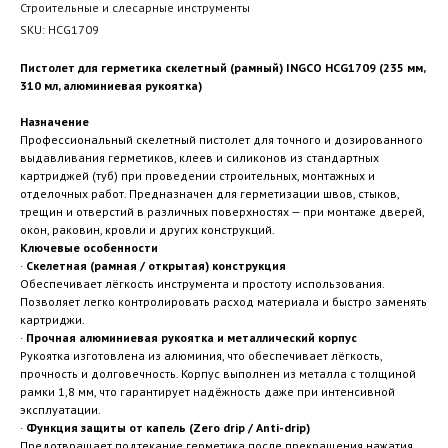
Строительные и слесарные инструменты
SKU:
HCG1709
Пистолет для герметика скелетный (рамный) INGCO HCG1709 (235 мм,
310 мл, алюминиевая рукоятка)
Назначение
Профессиональный скелетный пистолет для точного и дозированного
выдавливания герметиков, клеев и силиконов из стандартных
картриджей (туб) при проведении строительных, монтажных и
отделочных работ. Предназначен для герметизации швов, стыков,
трещин и отверстий в различных поверхностях — при монтаже дверей,
окон, раковин, кровли и других конструкций.
Ключевые особенности
·
Скелетная (рамная / открытая) конструкция
Обеспечивает лёгкость инструмента и простоту использования.
Позволяет легко контролировать расход материала и быстро заменять
картриджи.
·
Прочная алюминиевая рукоятка и металлический корпус
Рукоятка изготовлена из алюминия, что обеспечивает лёгкость,
прочность и долговечность. Корпус выполнен из металла с толщиной
рамки 1,8 мм, что гарантирует надёжность даже при интенсивной
эксплуатации.
·
Функция защиты от капель (Zero drip / Anti-drip)
Предотвращает подтекание герметика после прекращения нажатия