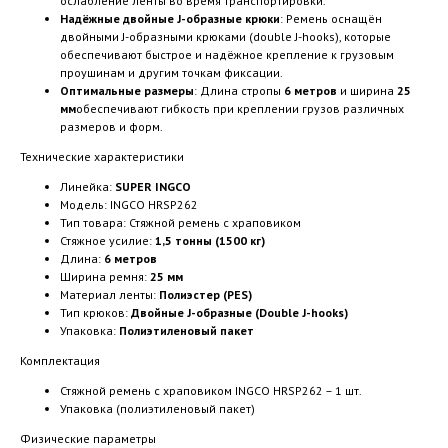
ослабление ленты во время транспортировки.
Надёжные двойные J-образные крюки
: Ремень оснащён
двойными J-образными крюками (double J-hooks), которые
обеспечивают быстрое и надёжное крепление к грузовым
проушинам и другим точкам фиксации.
Оптимальные размеры
: Длина стропы
6 метров
и ширина
25
мм
обеспечивают гибкость при креплении грузов различных
размеров и форм.
Технические характеристики
Линейка:
SUPER INGCO
Модель: INGCO HRSP262
Тип товара: Стяжной ремень с храповиком
Стяжное усилие:
1,5 тонны (1500 кг)
Длина:
6 метров
Ширина ремня:
25 мм
Материал ленты:
Полиэстер (PES)
Тип крюков:
Двойные J-образные (Double J-hooks)
Упаковка:
Полиэтиленовый пакет
Комплектация
Стяжной ремень с храповиком INGCO HRSP262 – 1 шт.
Упаковка (полиэтиленовый пакет)
Физические параметры