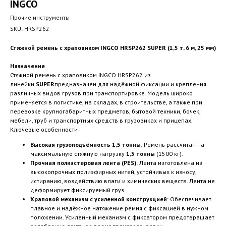
INGCO
Прочие инструменты
SKU:
HRSP262
Стяжной ремень с храповиком INGCO HRSP262 SUPER (1,5 т, 6 м, 25 мм)
Назначение
Стяжной ремень с храповиком INGCO HRSP262 из
линейки
SUPER
предназначен для надёжной фиксации и крепления
различных видов грузов при транспортировке. Модель широко
применяется в логистике, на складах, в строительстве, а также при
перевозке крупногабаритных предметов, бытовой техники, бочек,
мебели, труб и транспортных средств в грузовиках и прицепах.
Ключевые особенности
Высокая грузоподъёмность 1,5 тонны
: Ремень рассчитан на
максимальную стяжную нагрузку
1,5 тонны
(1500 кг).
Прочная полиэстеровая лента (PES)
: Лента изготовлена из
высокопрочных полиэфирных нитей, устойчивых к износу,
истиранию, воздействию влаги и химических веществ. Лента не
деформирует фиксируемый груз.
Храповой механизм с усиленной конструкцией
: Обеспечивает
плавное и надёжное натяжение ремня с фиксацией в нужном
положении. Усиленный механизм с фиксатором предотвращает