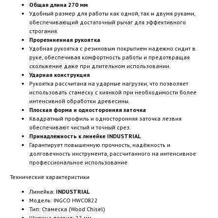
Общая длина 270 мм
Удобный размер для работы как одной, так и двумя руками,
обеспечивающий достаточный рычаг для эффективного
строгания.
Прорезиненная рукоятка
Удобная рукоятка с резиновым покрытием надежно сидит в
руке, обеспечивая комфортность работы и предотвращая
скольжение даже при длительном использовании.
Ударная конструкция
Рукоятка рассчитана на ударные нагрузки, что позволяет
использовать стамеску с киянкой при необходимости более
интенсивной обработки древесины.
Плоская форма и односторонняя заточка
Квадратный профиль и односторонняя заточка лезвия
обеспечивают чистый и точный срез.
Принадлежность к линейке INDUSTRIAL
Гарантирует повышенную прочность, надёжность и
долговечность инструмента, рассчитанного на интенсивное
профессиональное использование.
Технические характеристики
Линейка:
INDUSTRIAL
Модель: INGCO HWC0822
Тип: Стамеска (Wood Chisel)
Ширина лезвия: 22 мм