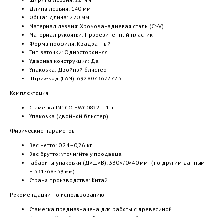
Длина лезвия: 140 мм
Общая длина: 270 мм
Материал лезвия: Хромованадиевая сталь (Cr-V)
Материал рукоятки: Прорезиненный пластик
Форма профиля: Квадратный
Тип заточки: Односторонняя
Ударная конструкция: Да
Упаковка: Двойной блистер
Штрих-код (EAN): 6928073672723
Комплектация
Стамеска INGCO HWC0822 – 1 шт.
Упаковка (двойной блистер)
Физические параметры
Вес нетто: 0,24–0,26 кг
Вес брутто: уточняйте у продавца
Габариты упаковки (Д×Ш×В): 330×70×40 мм（по другим данным
– 331×68×39 мм)
Страна производства: Китай
Рекомендации по использованию
Стамеска предназначена для работы с древесиной.