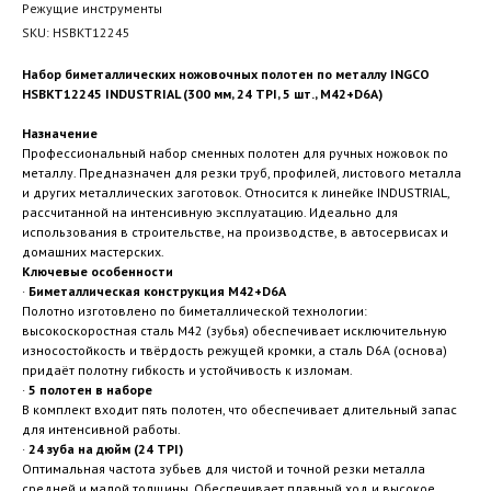
Режущие инструменты
SKU:
HSBKT12245
Набор биметаллических ножовочных полотен по металлу INGCO
HSBKT12245 INDUSTRIAL (300 мм, 24 TPI, 5 шт., M42+D6A)
Назначение
Профессиональный набор сменных полотен для ручных ножовок по
металлу. Предназначен для резки труб, профилей, листового металла
и других металлических заготовок. Относится к линейке INDUSTRIAL,
рассчитанной на интенсивную эксплуатацию. Идеально для
использования в строительстве, на производстве, в автосервисах и
домашних мастерских.
Ключевые особенности
·
Биметаллическая конструкция M42+D6A
Полотно изготовлено по биметаллической технологии:
высокоскоростная сталь M42 (зубья) обеспечивает исключительную
износостойкость и твёрдость режущей кромки, а сталь D6A (основа)
придаёт полотну гибкость и устойчивость к изломам.
·
5 полотен в наборе
В комплект входит пять полотен, что обеспечивает длительный запас
для интенсивной работы.
·
24 зуба на дюйм (24 TPI)
Оптимальная частота зубьев для чистой и точной резки металла
средней и малой толщины. Обеспечивает плавный ход и высокое