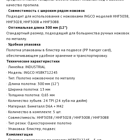
качество пропила.
·
Совместимость с широким рядом ножовок
Подходит для использования с ножовками INGCO моделей HHF3038,
HHF3028, HHF3008 и HHF3088.
·
Оптимальная длина 300 мм (12")
Стандартный размер, подходящий для большинства ручных ножовок
по металлу.
·
Удобная упаковка
Полотна упакованы в блистер на подвесе (PP hanger card),
обеспечивающем удобное хранение и транспортировку.
Технические характеристики
· Линейка: INDUSTRIAL
· Модель: INGCO HSBKT12245
· Тип: Полотно ножовочное по металлу
· Длина полотна: 300 мм (12")
· Ширина полотна: 13 мм
· Толщина полотна: 0,65 мм
· Количество зубьев: 24 TPI (24 зуба на дюйм)
· Материал: Биметалл D6A + M42
· Количество в комплекте: 5 шт.
· Совместимость: HHF3038 / HHF3028 / HHF3008 / HHF3088
· Тип резки: Одностороннее полотно
· Упаковка: блистер, подвес
Комплектация
· Полотно ножовочное по металлу HSBKT12245 – 5 шт.