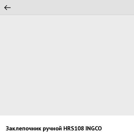
Зaклeпoчник ручной HRS108 INGCO