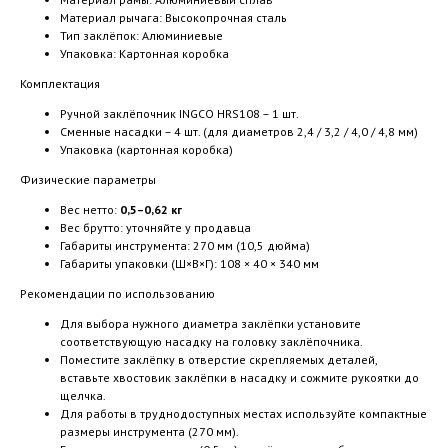
Материал рычага: Высокопрочная сталь
Тип заклёпок: Алюминиевые
Упаковка: Картонная коробка
Комплектация
Ручной заклёпочник INGCO HRS108 – 1 шт.
Сменные насадки – 4 шт. (для диаметров 2,4 / 3,2 / 4,0 / 4,8 мм)
Упаковка (картонная коробка)
Физические параметры
Вес нетто:
0,5–0,62 кг
Вес брутто: уточняйте у продавца
Габариты инструмента: 270 мм (10,5 дюйма)
Габариты упаковки (Ш×В×Г): 108 × 40 × 340 мм
Рекомендации по использованию
Для выбора нужного диаметра заклёпки установите
соответствующую насадку на головку заклёпочника.
Поместите заклёпку в отверстие скрепляемых деталей,
вставьте хвостовик заклёпки в насадку и сожмите рукоятки до
щелчка.
Для работы в труднодоступных местах используйте компактные
размеры инструмента (270 мм).