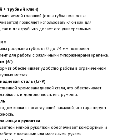
ой + трубный ключ)
 изменяемой головкой (одна губка полностью
чивается) позволяет использовать ключ как для
, так и для труб, что делает его универсальным
 мм
ны раскрытия губок от 0 до 24 мм позволяет
мент для работы с различными типоразмерами крепежа.
м (6")
формат обеспечивает удобство работы в ограниченном
тупных местах.
адиевая сталь (Cr-V)
ственной хромованадиевой стали, что обеспечивает
стойкость и долговечность инструмента.
аль
тодом ковки с последующей закалкой, что гарантирует
жность.
ользящая рукоятка
хцветной мягкой рукояткой обеспечивает комфортный и
работе с влажными или масляными руками.