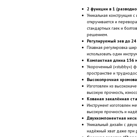
2 функции в 1 (разводн
Уникальная конструкция с
откручивается и перевора
стандартных гаек и болтов
решением.
Регулируемый зев до 24
Плавная регулировка шири
использовать один инстру
Компактная длина 156 м
Укороченный («stubby») 
пространстве и труднодос
Высокопрочная хромован
Изготовлен из высококаче
высокую прочность, износо
Кованая закалённая ст
Инструмент изготовлен ме
высокую прочность и надё
Двухкомпонентная неск
Уникальный дизайн с дву
надёжный хват даже при 