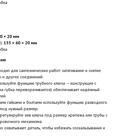
обка
60 × 20 мм
):
155 × 60 × 20 мм
обка
нию
одит для сантехнических работ: затягивание и снятие
к и других соединений.
ользуйте функцию трубного ключа — конструкция с
на губка переворачивается) обеспечивает надёжный
тей.
ыми гайками и болтами используйте функцию разводного
 под нужный размер.
регулируйте зев ключа под размер крепежа или трубы с
ровочного механизма.
но охватывают деталь, чтобы избежать соскальзывания и