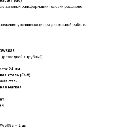
eable head)
тью замены/трансформации головки расширяет
снижение утомляемости при длительной работе.
ADWS088
1 (разводной + трубный)
вата:
24 мм
ая сталь (Cr-V)
нная сталь
ная мягкая
шт.
ай
DWS088 – 1 шт.