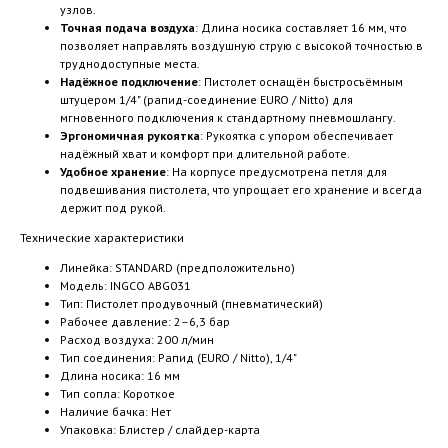
узлов.
Точная подача воздуха
: Длина носика составляет 16 мм, что
позволяет направлять воздушную струю с высокой точностью в
труднодоступные места.
Надёжное подключение
: Пистолет оснащён быстросъёмным
штуцером 1/4" (рапид-соединение EURO / Nitto) для
мгновенного подключения к стандартному пневмошлангу.
Эргономичная рукоятка
: Рукоятка с упором обеспечивает
надёжный хват и комфорт при длительной работе.
Удобное хранение
: На корпусе предусмотрена петля для
подвешивания пистолета, что упрощает его хранение и всегда
держит под рукой.
Технические характеристики
Линейка: STANDARD (предположительно)
Модель: INGCO ABG031
Тип: Пистолет продувочный (пневматический)
Рабочее давление: 2–6,3 бар
Расход воздуха: 200 л/мин
Тип соединения: Рапид (EURO / Nitto), 1/4"
Длина носика: 16 мм
Тип сопла: Короткое
Наличие бачка: Нет
Упаковка: Блистер / слайдер-карта