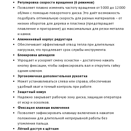
Регулировка скорости вращения (6 режимов)
Позволяет плавно изменять частоту вращения от 5000 до 12000
об/мин с помощью поворотного диска. Это даёт возможность
подобрать оптимальную скорость для разных материалов – от
низких оборотов для дерева и пластика (предотвращает
плавление и пригорание) до максимальных для резки металла
и камня.
Алюминиевый корпус редуктора
Обеспечивает эффективный отвод тепла при длительных
нагрузках, что продлевает срок службы инструмента.
Блокировка шпинделя
Упрощает и ускоряет смену оснастки – достаточно нажать
кнопку фиксации, чтобы зафиксировать вал и открутить гайку
одним ключом.
Эргономичная дополнительная рукоятка
Может устанавливаться слева или справа, обеспечивая
удобный хват и точный контроль при работе.
Защитный кожух
Надежно закрывает рабочую зону диска, защищая оператора
от искр и осколков.
Фиксация клавиши включения
Позволяет зафиксировать клавишу включения в нажатом
положении для длительной непрерывной работы без
утомления пальца.
Лёгкий доступ к щёткам