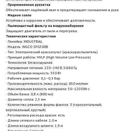
·
Прорезиненная рукоятка
Обеспечивает надёжный хват и предотвращает скольжение в руке.
·
Медное сопло
Устойчиво к коррозии и обеспечивает долговечность.
·
Пылезащитный фильтр на воздухозаборнике
Защищает двигатель от пыли и перегрева.
Технические характеристики
· Линейка: INDUSTRIAL
· Модель: INGCO SPG5008
· Тип: Электрический краскопульт (краскораспылитель)
· Принцип работы: HVLP (High Volume Low Pressure)
· Технология: Безвоздушная
· Напряжение питания: 220–240 В, 50/60 Гц
· Потребляемая мощность: 550 Вт
· Рабочее давление: 0,1–0,3 бар
· Производительность (макс. расход): 850 мл/мин
· Максимальная вязкость материала: 50–120 DIN-с
· Объём бачка: 0,8 л (800 мл)
· Диаметр сопла: 2,5 мм
· Количество режимов формы факела: 3 (горизонтальный,
вертикальный, круглый)
· Регулировка расхода краски: есть
· Длина сетевого кабеля: 2,0 м
· Длина воздушного шланга: 1,9 м
· Тип питания: Сетевой