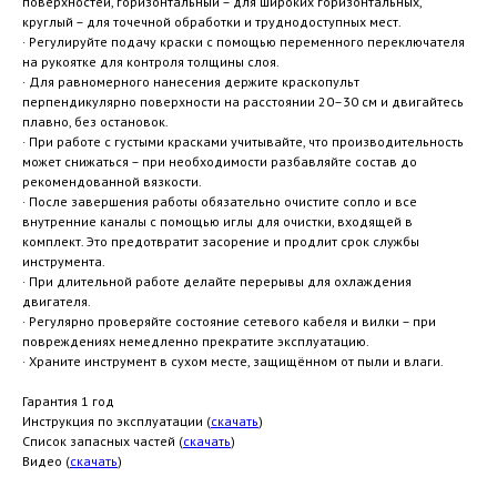
поверхностей, горизонтальный – для широких горизонтальных,
круглый – для точечной обработки и труднодоступных мест.
· Регулируйте подачу краски с помощью переменного переключателя
на рукоятке для контроля толщины слоя.
· Для равномерного нанесения держите краскопульт
перпендикулярно поверхности на расстоянии 20–30 см и двигайтесь
плавно, без остановок.
· При работе с густыми красками учитывайте, что производительность
может снижаться – при необходимости разбавляйте состав до
рекомендованной вязкости.
· После завершения работы обязательно очистите сопло и все
внутренние каналы с помощью иглы для очистки, входящей в
комплект. Это предотвратит засорение и продлит срок службы
инструмента.
· При длительной работе делайте перерывы для охлаждения
двигателя.
· Регулярно проверяйте состояние сетевого кабеля и вилки – при
повреждениях немедленно прекратите эксплуатацию.
· Храните инструмент в сухом месте, защищённом от пыли и влаги.
Гарантия
1 год
Инструкция по эксплуатации (
скачать
)
Список запасных частей (
скачать
)
Видео (
скачать
)