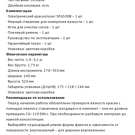
· Двойная изоляция: есть
Комплектация
· Электрический краскопульт SPG5008 – 1 шт.
· Мерный стаканчик для измерения вязкости – 1 шт.
· Игла для очистки сопла – 1 шт.
· Плечевой ремень – 1 шт.
· Руководство по эксплуатации – 1 шт.
· Гарантийный талон – 1 шт.
· Упаковка: цветная коробка
Физические параметры
· Вес нетто: 1,9–3,2 кг
· Вес брутто: 2,73 кг
· Длина инструмента: 270–350 мм
· Ширина: 140 мм
· Высота: 320 мм
· Габариты упаковки (Д×Ш×В): 275 × 218 × 244 мм
· Упаковка: цветная коробка
Рекомендации по использованию
· Перед началом работы обязательно проверьте вязкость краски с
помощью мерного стаканчика, входящего в комплект – она не должна
превышать 50–120 DIN-с. При необходимости разбавьте материал до
нужной консистенции.
· Выбирайте подходящий режим формы факела в зависимости от
поверхности: вертикальный – для широких вертикальных