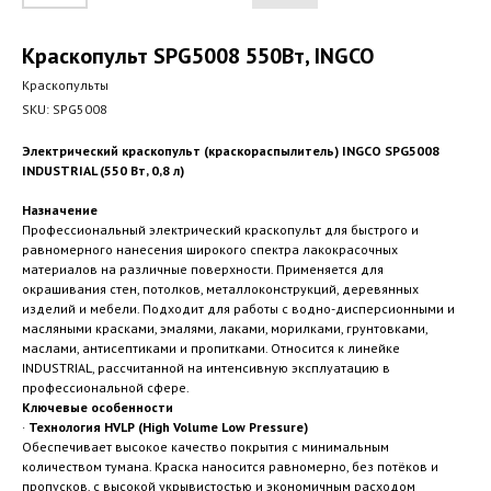
Краскопульт SPG5008 550Вт, INGCO
Краскопульты
SKU:
SPG5008
Электрический краскопульт (краскораспылитель) INGCO SPG5008
INDUSTRIAL (550 Вт, 0,8 л)
Назначение
Профессиональный электрический краскопульт для быстрого и
равномерного нанесения широкого спектра лакокрасочных
материалов на различные поверхности. Применяется для
окрашивания стен, потолков, металлоконструкций, деревянных
изделий и мебели. Подходит для работы с водно-дисперсионными и
масляными красками, эмалями, лаками, морилками, грунтовками,
маслами, антисептиками и пропитками. Относится к линейке
INDUSTRIAL, рассчитанной на интенсивную эксплуатацию в
профессиональной сфере.
Ключевые особенности
·
Технология HVLP (High Volume Low Pressure)
Обеспечивает высокое качество покрытия с минимальным
количеством тумана. Краска наносится равномерно, без потёков и
пропусков, с высокой укрывистостью и экономичным расходом