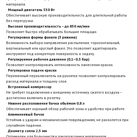
материала.
·
Мощный двигатель 550 Вт
Обеспечивает высокую производительность для длительной работы
без перегрузки.
·
Высокая производительность – до 850 мл/мин
Позволяет быстро обрабатывать большие площади.
·
Регулировка формы факела (3 режима)
Возможность выбора направления распыления: горизонтальный,
вертикальный или круглый факел. Это позволяет адаптировать
инструмент под конкретную поверхность и задачу.
·
Регулируемое рабочее давление (0,1–0,3 бар)
Позволяет контролировать интенсивность нанесения краски.
·
Регулировка подачи краски
Переменный переключатель на рукоятке позволяет контролировать
расход материала и толщину слоя.
·
Встроенный компрессор
Не требует подключения к внешнему источнику сжатого воздуха –
достаточно включить в розетку.
·
Нижнее расположение бачка объёмом 0,8 л
Обеспечивает хороший обзор рабочей зоны и удобство при работе.
·
Алюминиевый бачок
Устойчив к ударам и механическим повреждениям, не расколется при
случайном падении.
·
Диаметр сопла 2,5 мм
Оптимален для большинства лакокрасочных материалов.