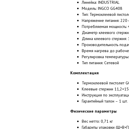
Линейка: INDUSTRIAL
Модель: INGCO GG408
Тип: Термоклеевой пистол
Напряжение питания: 220–
Потребляемая мощность: 45
Диаметр клеевого стержня
Длина клеевого стержня:
Производительность подач
Время нагрева до рабоче
Регулировка температуры:
Тип питания: Сетевой
Комплектация
Термоклеевой пистолет G
Клеевые стержни 11,2×15
Инструкция по эксплуатаци
Гарантийный талон – 1 шт.
Физические параметры
Вес нетто: 0,71 кг
Габариты упаковки (Ш×В×Г)