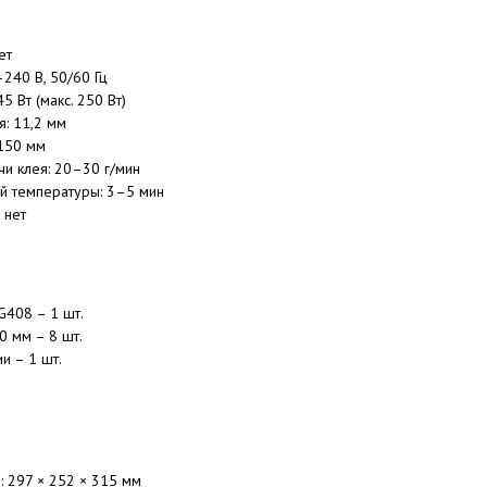
ет
240 В, 50/60 Гц
 Вт (макс. 250 Вт)
: 11,2 мм
 150 мм
и клея: 20–30 г/мин
й температуры: 3–5 мин
 нет
G408 – 1 шт.
0 мм – 8 шт.
и – 1 шт.
: 297 × 252 × 315 мм