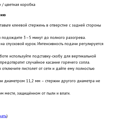
р / цветная коробка
нию
авьте клеевой стержень в отверстие с задней стороны
 и подождите 3–5 минут до полного разогрева.
на спусковой курок. Интенсивность подачи регулируется
оте используйте подставку-скобу для вертикальной
 предотвратит случайное касание горячего сопла.
отключите пистолет от сети и дайте ему полностью
ни диаметром 11,2 мм – стержни другого диаметра не
ом месте, защищённом от пыли и влаги.
чать
)