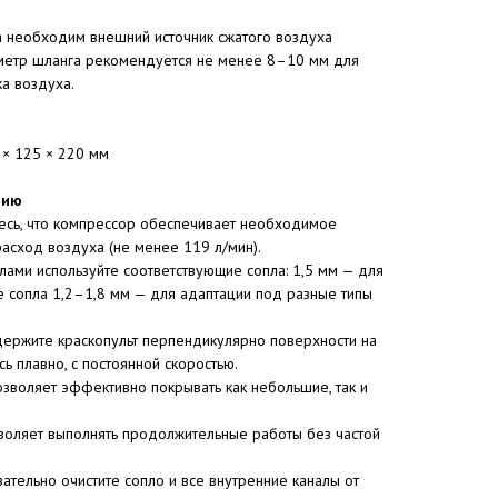
а необходим внешний источник сжатого воздуха
метр шланга рекомендуется не менее 8–10 мм для
а воздуха.
5 × 125 × 220 мм
нию
есь, что компрессор обеспечивает необходимое
асход воздуха (не менее 119 л/мин).
лами используйте соответствующие сопла: 1,5 мм — для
е сопла 1,2–1,8 мм — для адаптации под разные типы
держите краскопульт перпендикулярно поверхности на
ь плавно, с постоянной скоростью.
зволяет эффективно покрывать как небольшие, так и
зволяет выполнять продолжительные работы без частой
ательно очистите сопло и все внутренние каналы от