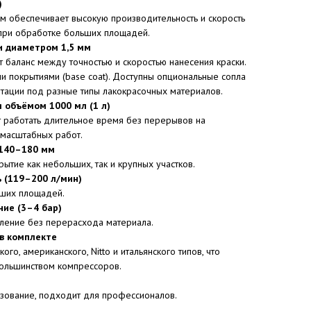
)
м обеспечивает высокую производительность и скорость
 при обработке больших площадей.
и диаметром 1,5 мм
 баланс между точностью и скоростью нанесения краски.
и покрытиями (base coat). Доступны опциональные сопла
тации под разные типы лакокрасочных материалов.
 объёмом 1000 мл (1 л)
 работать длительное время без перерывов на
 масштабных работ.
 140–180 мм
тие как небольших, так и крупных участков.
 (119–200 л/мин)
ьших площадей.
ие (3–4 бар)
ление без перерасхода материала.
в комплекте
го, американского, Nitto и итальянского типов, что
большинством компрессоров.
ьзование, подходит для профессионалов.