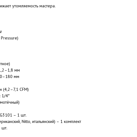
нижает утомляемость мастера.
т
 Pressure)
ртное)
1,2–1,8 мм
40–180 мм
н (4,2–7,1 CFM)
 1/4″
самотёчный)
SG3101 – 1 шт.
иканский, Nitto, итальянский) – 1 комплект
 шт.