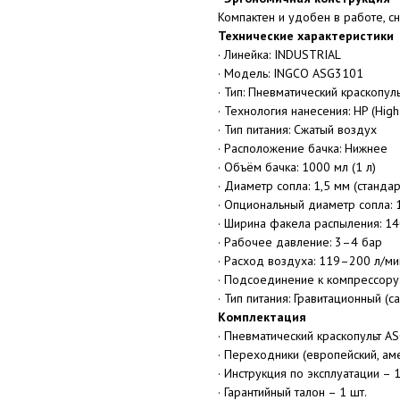
Компактен и удобен в работе, с
Технические характеристики
· Линейка: INDUSTRIAL
· Модель: INGCO ASG3101
· Тип: Пневматический краскопуль
· Технология нанесения: HP (High
· Тип питания: Сжатый воздух
· Расположение бачка: Нижнее
· Объём бачка: 1000 мл (1 л)
· Диаметр сопла: 1,5 мм (станда
· Опциональный диаметр сопла: 
· Ширина факела распыления: 1
· Рабочее давление: 3–4 бар
· Расход воздуха: 119–200 л/ми
· Подсоединение к компрессору:
· Тип питания: Гравитационный (
Комплектация
· Пневматический краскопульт A
· Переходники (европейский, амер
· Инструкция по эксплуатации – 1
· Гарантийный талон – 1 шт.