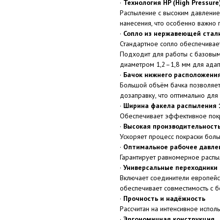
·
Технология HP (High Pressure
Распыление с высоким давление
нанесения, что особенно важно
·
Сопло из нержавеющей стал
Стандартное сопло обеспечивает
Подходит для работы с базовым
диаметром 1,2–1,8 мм для адап
·
Бачок нижнего расположения
Большой объём бачка позволяет
дозаправку, что оптимально для
·
Ширина факела распыления
Обеспечивает эффективное покры
·
Высокая производительность
Ускоряет процесс покраски бол
·
Оптимальное рабочее давлен
Гарантирует равномерное распы
·
Универсальные переходники 
Включает соединители европейско
обеспечивает совместимость с 
·
Прочность и надёжность
Рассчитан на интенсивное испол
·
Эргономичная конструкция