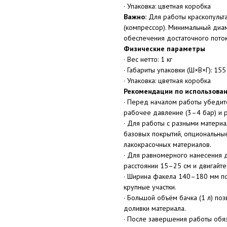
· Упаковка: цветная коробка
Важно:
Для работы краскопульт
(компрессор). Минимальный диа
обеспечения достаточного поток
Физические параметры
· Вес нетто: 1 кг
· Габариты упаковки (Ш×В×Г): 15
· Упаковка: цветная коробка
Рекомендации по использова
· Перед началом работы убедит
рабочее давление (3–4 бар) и р
· Для работы с разными материа
базовых покрытий, опциональны
лакокрасочных материалов.
· Для равномерного нанесения 
расстоянии 15–25 см и двигайтес
· Ширина факела 140–180 мм по
крупные участки.
· Большой объём бачка (1 л) по
доливки материала.
· После завершения работы обяз