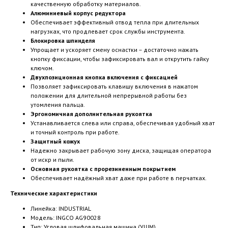
качественную обработку материалов.
Алюминиевый корпус редуктора
Обеспечивает эффективный отвод тепла при длительных
нагрузках, что продлевает срок службы инструмента.
Блокировка шпинделя
Упрощает и ускоряет смену оснастки – достаточно нажать
кнопку фиксации, чтобы зафиксировать вал и открутить гайку
ключом.
Двухпозиционная кнопка включения с фиксацией
Позволяет зафиксировать клавишу включения в нажатом
положении для длительной непрерывной работы без
утомления пальца.
Эргономичная дополнительная рукоятка
Устанавливается слева или справа, обеспечивая удобный хват
и точный контроль при работе.
Защитный кожух
Надежно закрывает рабочую зону диска, защищая оператора
от искр и пыли.
Основная рукоятка с прорезиненным покрытием
Обеспечивает надёжный хват даже при работе в перчатках.
Технические характеристики
Линейка: INDUSTRIAL
Модель: INGCO AG90028
Тип: Угловая шлифовальная машина (УШМ)