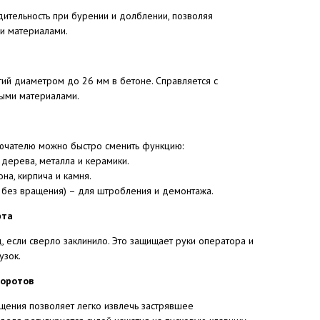
ительность при бурении и долблении, позволяя
и материалами.
ий диаметром до 26 мм в бетоне. Справляется с
ыми материалами.
ючателю можно быстро сменить функцию:
 дерева, металла и керамики.
на, кирпича и камня.
 без вращения) – для штробления и демонтажа.
фта
, если сверло заклинило. Это защищает руки оператора и
узок.
боротов
ения позволяет легко извлечь застрявшее