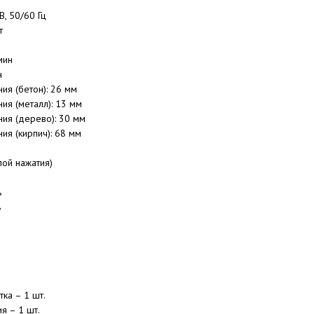
В, 50/60 Гц
т
мин
н
ия (бетон): 26 мм
ия (металл): 13 мм
ия (дерево): 30 мм
ия (кирпич): 68 мм
лой нажатия)
ь
ь
ка – 1 шт.
я – 1 шт.