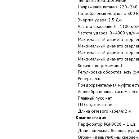
· Тип двигателя: Щёточный
· Напряжение питания: 220–240 
· Потребляемая мощность: 800 В
· Энергия удара: 2,5 Дж
· Частота вращения: 0–1100 об/
· Частота ударов: 0–4000 уд/ми
· Максимальный диаметр сверлен
· Максимальный диаметр сверлен
· Максимальный диаметр сверлен
· Максимальный диаметр сверлен
· Количество режимов: 3
· Регулировка оборотов: есть (си
· Реверс: есть
· Предохранительная муфта: ест
· Антивибрационная система: ест
· Плавный пуск: нет
· LED подсветка: нет
· Длина сетевого кабеля: 2 м
Комплектация
· Перфоратор RGH9028 – 1 шт.
· Дополнительная боковая рукоят
· Ограничитель глубины сверлени