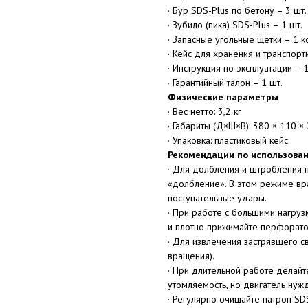
· Бур SDS-Plus по бетону – 3 шт.
· Зубило (пика) SDS-Plus – 1 шт.
· Запасные угольные щётки – 1 к
· Кейс для хранения и транспорт
· Инструкция по эксплуатации – 1
· Гарантийный талон – 1 шт.
Физические параметры
· Вес нетто: 3,2 кг
· Габариты (Д×Ш×В): 380 × 110 ×
· Упаковка: пластиковый кейс
Рекомендации по использова
· Для долбления и штробления 
«долбление». В этом режиме вра
поступательные удары.
· При работе с большими нагруз
и плотно прижимайте перфорато
· Для извлечения застрявшего 
вращения).
· При длительной работе делай
утомляемость, но двигатель нужд
· Регулярно очищайте патрон SD