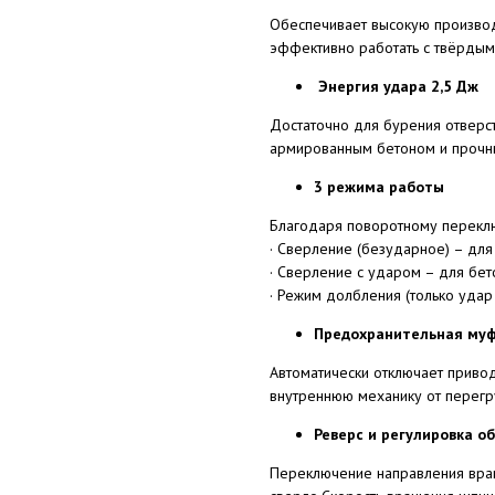
Обеспечивает высокую производ
эффективно работать с твёрдым
Энергия удара 2,5 Дж
Достаточно для бурения отверст
армированным бетоном и прочн
3 режима работы
Благодаря поворотному перекл
· Сверление (безударное) – для
· Сверление с ударом – для бето
· Режим долбления (только удар
Предохранительная му
Автоматически отключает привод
внутреннюю механику от перегр
Реверс и регулировка о
Переключение направления вращ