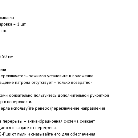
омплект
ировки – 1 шт.
 шт.
 250 мм
нию
переключатель режимов установите в положение
щение патрона отсутствует – только возвратно-
ками обязательно пользуйтесь дополнительной рукояткой
р к поверхности.
сверла используйте реверс (переключение направления
те перерывы – антивибрационная система снижает
ается в защите от перегрева.
S-Plus от пыли и смазывайте его для обеспечения