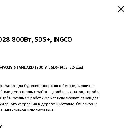
28 800Вт, SDS+, INGCO
9028 STANDARD (800 Вт, SDS-Plus, 2,5 Дж)
оратор для бурения отверстий в бетоне, кирпиче и
лёгких демонтажных работ – долбления пазов, штроб и
ря трём режимам работы может использоваться как для
зударного сверления в дереве и металле. Относится к
а интенсивное использование.
Вт