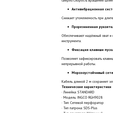
сверло.Скорость вращения шпин
Антивибрационная сис
Снижает утомляемость при длит
Прорезиненная рукоятк
Обеспечивают надёжный хват и
инструмента.
Фиксация клавиши пуск
Позволяет зафиксировать клави
непрерывной работы.
Морозоустойчивый сете
Кабель длиной 2 м сохраняет эл
Технические характеристики
· Линейка: STANDARD
· Модель: INGCO RGH9028
· Тип: Сетевой перфоратор
· Тип патрона: SDS-Plus