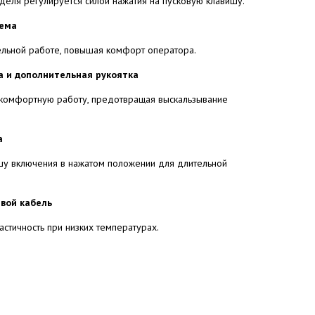
деля регулируется силой нажатия на пусковую клавишу.
тема
ельной работе, повышая комфорт оператора.
а и дополнительная рукоятка
 комфортную работу, предотвращая выскальзывание
а
шу включения в нажатом положении для длительной
вой кабель
астичность при низких температурах.