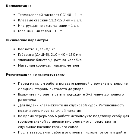
Комплектация
Термоклеевой пистолет GG148 – 1 шт.
Клеевые стержни 11,2×150 мм – 2 шт.
Инструкция по эксплуатации – 1 шт.
Гарантийный талон – 1 шт.
Физические параметры
Вес нетто: 0,33–0,5 кг
Габариты (Д×Ш×В): 210 × 40 × 150 мм
Упаковка: блистер / цветная коробка
Материал корпуса: пластик, металл
Рекомендации по использованию
Перед началом работы вставьте клеевой стержень в отверстие
с задней стороны пистолета до упора.
Включите пистолет в сеть и подождите 3–5 минут до полного
разогрева.
Для подачи клея нажмите на спусковой курок. Интенсивность
подачи регулируется силой нажатия.
Во время перерывов в работе используйте подставку-скобу для
горизонтальной установки пистолета – это предотвратит
случайное касание горячего сопла.
После завершения работы отключите пистолет от сети и дайте