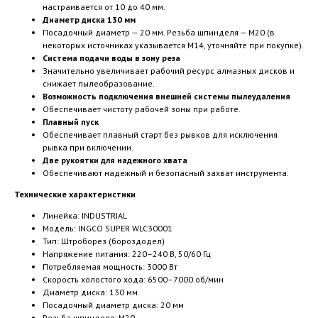
настраивается от 10 до 40 мм.
Диаметр диска 130 мм
Посадочный диаметр — 20 мм. Резьба шпинделя — M20 (в
некоторых источниках указывается M14, уточняйте при покупке).
Система подачи воды в зону реза
Значительно увеличивает рабочий ресурс алмазных дисков и
снижает пылеобразование.
Возможность подключения внешней системы пылеудаления
Обеспечивает чистоту рабочей зоны при работе.
Плавный пуск
Обеспечивает плавный старт без рывков для исключения
рывка при включении.
Две рукоятки для надежного хвата
Обеспечивают надежный и безопасный захват инструмента.
Технические характеристики
Линейка: INDUSTRIAL
Модель: INGCO SUPER WLC30001
Тип: Штроборез (бороздодел)
Напряжение питания: 220–240 В, 50/60 Гц
Потребляемая мощность: 3000 Вт
Скорость холостого хода: 6500–7000 об/мин
Диаметр диска: 130 мм
Посадочный диаметр диска: 20 мм
Резьба шпинделя: M20