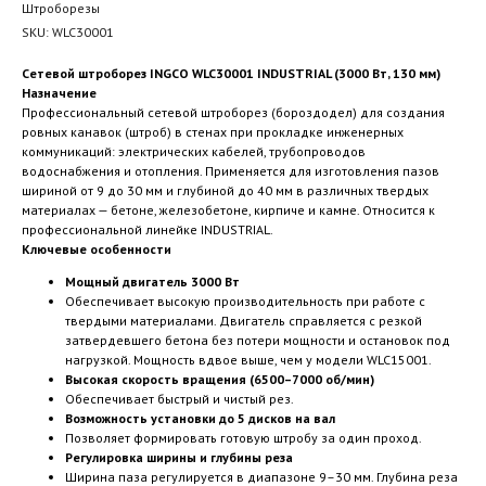
Штроборезы
SKU:
WLC30001
Сетевой штроборез INGCO WLC30001 INDUSTRIAL (3000 Вт, 130 мм)
Назначение
Профессиональный сетевой штроборез (бороздодел) для создания
ровных канавок (штроб) в стенах при прокладке инженерных
коммуникаций: электрических кабелей, трубопроводов
водоснабжения и отопления. Применяется для изготовления пазов
шириной от 9 до 30 мм и глубиной до 40 мм в различных твердых
материалах — бетоне, железобетоне, кирпиче и камне. Относится к
профессиональной линейке INDUSTRIAL.
Ключевые особенности
Мощный двигатель 3000 Вт
Обеспечивает высокую производительность при работе с
твердыми материалами. Двигатель справляется с резкой
затвердевшего бетона без потери мощности и остановок под
нагрузкой. Мощность вдвое выше, чем у модели WLC15001.
Высокая скорость вращения (6500–7000 об/мин)
Обеспечивает быстрый и чистый рез.
Возможность установки до 5 дисков на вал
Позволяет формировать готовую штробу за один проход.
Регулировка ширины и глубины реза
Ширина паза регулируется в диапазоне 9–30 мм. Глубина реза