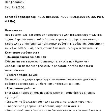
Перфораторы
SKU:
RH10506
Сетевой перфоратор INGCO RH10506 INDUSTRIAL (1050 Вт, SDS-Plus,
4,5 Дж)
Назначение
Профессиональный сетевой перфоратор для тяжёлых строительных
задач: бурения отверстий в бетоне, кирпиче и природном камне, а
также для выполнения демонтажных работ и штробления. Относится к
линейке INDUSTRIAL, рассчитанной на интенсивную эксплуатацию.
Ключевые особенности
·
Мощный двигатель 1050 Вт
Обеспечивает высокую производительность при бурении и
долблении, позволяя эффективно работать с особо твёрдыми
материалами.
·
Энергия удара 4,5 Дж
Высокая сила удара гарантирует отличные результаты даже при
работе с армированным бетоном и твёрдым камнем.
·
Три режима работы
Благодаря поворотному переключателю можно быстро сменить
функцию:
· Сверление (безударное) – для дерева, металла и керамики.
· Сверление с ударом – для бетона, кирпича и камня.
· Режим долбления (только удар без вращения) – для штробления и