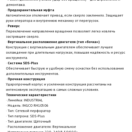
демонтажа.
·
Предохранительная муфта
Автоматически отключает привод, если сверло заклинило. Защищает
руки оператора и внутреннюю механику от перегрузок.
·
Реверс
Переключение направления вращения позволяет легко извлечь
застрявшее сверло.
·
Вертикальное расположение двигателя (тип «бочка»)
Конструкция с вертикальным двигателем обеспечивает лучшее
охлаждение при длительных нагрузках, повышая надёжность и ресурс
инструмента.
·
Система SDS-Plus
Обеспечивает быструю и удобную смену оснастки без использования
дополнительных инструментов.
·
Прочная конструкция
Ударопрочный корпус и усиленная конструкция рассчитаны на
интенсивную эксплуатацию в самых сложных условиях.
Технические характеристики
· Линейка: INDUSTRIAL
· Модель: INGCO RH10506
· Тип: Сетевой перфоратор
· Тип патрона: SDS-Plus
· Тип двигателя: Щёточный
· Расположение двигателя: Вертикальное
· Напряжение питания: 220–240 В, 50/60 Гц