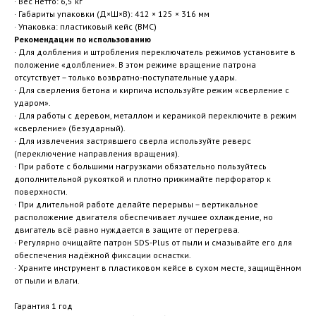
· Вес нетто: 6,5 кг
· Габариты упаковки (Д×Ш×В): 412 × 125 × 316 мм
· Упаковка: пластиковый кейс (BMC)
Рекомендации по использованию
· Для долбления и штробления переключатель режимов установите в
положение «долбление». В этом режиме вращение патрона
отсутствует – только возвратно-поступательные удары.
· Для сверления бетона и кирпича используйте режим «сверление с
ударом».
· Для работы с деревом, металлом и керамикой переключите в режим
«сверление» (безударный).
· Для извлечения застрявшего сверла используйте реверс
(переключение направления вращения).
· При работе с большими нагрузками обязательно пользуйтесь
дополнительной рукояткой и плотно прижимайте перфоратор к
поверхности.
· При длительной работе делайте перерывы – вертикальное
расположение двигателя обеспечивает лучшее охлаждение, но
двигатель всё равно нуждается в защите от перегрева.
· Регулярно очищайте патрон SDS-Plus от пыли и смазывайте его для
обеспечения надёжной фиксации оснастки.
· Храните инструмент в пластиковом кейсе в сухом месте, защищённом
от пыли и влаги.
Гарантия 1 год