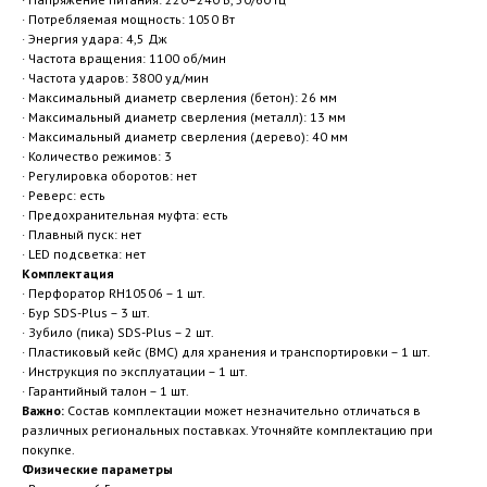
· Потребляемая мощность: 1050 Вт
· Энергия удара: 4,5 Дж
· Частота вращения: 1100 об/мин
· Частота ударов: 3800 уд/мин
· Максимальный диаметр сверления (бетон): 26 мм
· Максимальный диаметр сверления (металл): 13 мм
· Максимальный диаметр сверления (дерево): 40 мм
· Количество режимов: 3
· Регулировка оборотов: нет
· Реверс: есть
· Предохранительная муфта: есть
· Плавный пуск: нет
· LED подсветка: нет
Комплектация
· Перфоратор RH10506 – 1 шт.
· Бур SDS-Plus – 3 шт.
· Зубило (пика) SDS-Plus – 2 шт.
· Пластиковый кейс (BMC) для хранения и транспортировки – 1 шт.
· Инструкция по эксплуатации – 1 шт.
· Гарантийный талон – 1 шт.
Важно:
Состав комплектации может незначительно отличаться в
различных региональных поставках. Уточняйте комплектацию при
покупке.
Физические параметры