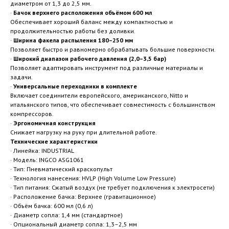
диаметром от 1,3 до 2,5 мм.
·
Бачок верхнего расположения объёмом 600 мл
Обеспечивает хороший баланс между компактностью и
продолжительностью работы без доливки.
·
Ширина факела распыления 180–250 мм
Позволяет быстро и равномерно обрабатывать большие поверхности.
·
Широкий диапазон рабочего давления (2,0–3,5 бар)
Позволяет адаптировать инструмент под различные материалы и
задачи.
·
Универсальные переходники в комплекте
Включает соединители европейского, американского, Nitto и
итальянского типов, что обеспечивает совместимость с большинством
компрессоров.
·
Эргономичная конструкция
Снижает нагрузку на руку при длительной работе.
Технические характеристики
· Линейка: INDUSTRIAL
· Модель: INGCO ASG1061
· Тип: Пневматический краскопульт
· Технология нанесения: HVLP (High Volume Low Pressure)
· Тип питания: Сжатый воздух (не требует подключения к электросети)
· Расположение бачка: Верхнее (гравитационное)
· Объём бачка: 600 мл (0,6 л)
· Диаметр сопла: 1,4 мм (стандартное)
· Опциональный диаметр сопла: 1,3–2,5 мм