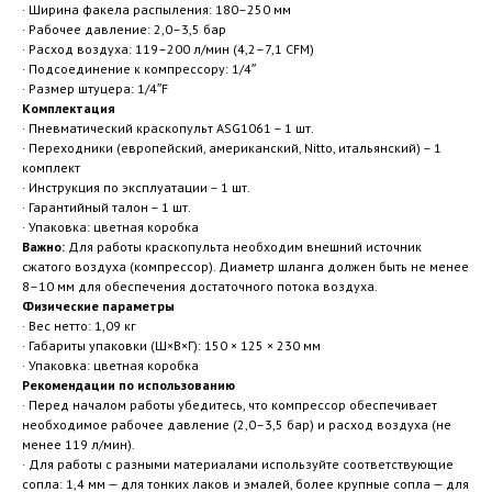
· Ширина факела распыления: 180–250 мм
· Рабочее давление: 2,0–3,5 бар
· Расход воздуха: 119–200 л/мин (4,2–7,1 CFM)
· Подсоединение к компрессору: 1/4″
· Размер штуцера: 1/4″F
Комплектация
· Пневматический краскопульт ASG1061 – 1 шт.
· Переходники (европейский, американский, Nitto, итальянский) – 1
комплект
· Инструкция по эксплуатации – 1 шт.
· Гарантийный талон – 1 шт.
· Упаковка: цветная коробка
Важно:
Для работы краскопульта необходим внешний источник
сжатого воздуха (компрессор). Диаметр шланга должен быть не менее
8–10 мм для обеспечения достаточного потока воздуха.
Физические параметры
· Вес нетто: 1,09 кг
· Габариты упаковки (Ш×В×Г): 150 × 125 × 230 мм
· Упаковка: цветная коробка
Рекомендации по использованию
· Перед началом работы убедитесь, что компрессор обеспечивает
необходимое рабочее давление (2,0–3,5 бар) и расход воздуха (не
менее 119 л/мин).
· Для работы с разными материалами используйте соответствующие
сопла: 1,4 мм — для тонких лаков и эмалей, более крупные сопла — для