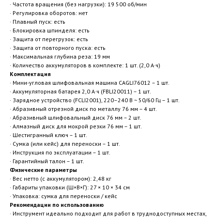
· Частота вращения (без нагрузки): 19 500 об/мин
· Регулировка оборотов: нет
· Плавный пуск: есть
· Блокировка шпинделя: есть
· Защита от перегрузок: есть
· Защита от повторного пуска: есть
· Максимальная глубина реза: 19 мм
· Количество аккумуляторов в комплекте: 1 шт. (2,0 А·ч)
Комплектация
· Мини-угловая шлифовальная машина CAGLI76012 – 1 шт.
· Аккумуляторная батарея 2,0 А·ч (FBLI20011) – 1 шт.
· Зарядное устройство (FCLI2001), 220–240 В ~ 50/60 Гц – 1 шт.
· Абразивный отрезной диск по металлу 76 мм – 4 шт.
· Абразивный шлифовальный диск 76 мм – 2 шт.
· Алмазный диск для мокрой резки 76 мм – 1 шт.
· Шестигранный ключ – 1 шт.
· Сумка (или кейс) для переноски – 1 шт.
· Инструкция по эксплуатации – 1 шт.
· Гарантийный талон – 1 шт.
Физические параметры
· Вес нетто (с аккумулятором): 2,48 кг
· Габариты упаковки (Ш×В×Г): 27 × 10 × 34 см
· Упаковка: сумка для переноски / кейс
Рекомендации по использованию
· Инструмент идеально подходит для работ в труднодоступных местах,