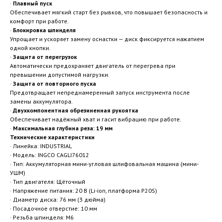
·
Плавный пуск
Обеспечивает мягкий старт без рывков, что повышает безопасность и
комфорт при работе.
·
Блокировка шпинделя
Упрощает и ускоряет замену оснастки — диск фиксируется нажатием
одной кнопки.
·
Защита от перегрузок
Автоматически предохраняет двигатель от перегрева при
превышении допустимой нагрузки.
·
Защита от повторного пуска
Предотвращает непреднамеренный запуск инструмента после
замены аккумулятора.
·
Двухкомпонентная обрезиненная рукоятка
Обеспечивает надёжный хват и гасит вибрацию при работе.
·
Максимальная глубина реза: 19 мм
Технические характеристики
· Линейка: INDUSTRIAL
· Модель: INGCO CAGLI76012
· Тип: Аккумуляторная мини-угловая шлифовальная машина (мини-
УШМ)
· Тип двигателя: Щёточный
· Напряжение питания: 20 В (Li-ion, платформа P20S)
· Диаметр диска: 76 мм (3 дюйма)
· Посадочное отверстие: 10 мм
· Резьба шпинделя: M6