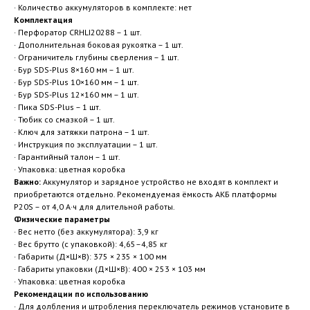
· Количество аккумуляторов в комплекте: нет
Комплектация
· Перфоратор CRHLI20288 – 1 шт.
· Дополнительная боковая рукоятка – 1 шт.
· Ограничитель глубины сверления – 1 шт.
· Бур SDS-Plus 8×160 мм – 1 шт.
· Бур SDS-Plus 10×160 мм – 1 шт.
· Бур SDS-Plus 12×160 мм – 1 шт.
· Пика SDS-Plus – 1 шт.
· Тюбик со смазкой – 1 шт.
· Ключ для затяжки патрона – 1 шт.
· Инструкция по эксплуатации – 1 шт.
· Гарантийный талон – 1 шт.
· Упаковка: цветная коробка
Важно:
Аккумулятор и зарядное устройство не входят в комплект и
приобретаются отдельно. Рекомендуемая ёмкость АКБ платформы
P20S – от 4,0 А·ч для длительной работы.
Физические параметры
· Вес нетто (без аккумулятора): 3,9 кг
· Вес брутто (с упаковкой): 4,65–4,85 кг
· Габариты (Д×Ш×В): 375 × 235 × 100 мм
· Габариты упаковки (Д×Ш×В): 400 × 253 × 103 мм
· Упаковка: цветная коробка
Рекомендации по использованию
· Для долбления и штробления переключатель режимов установите в