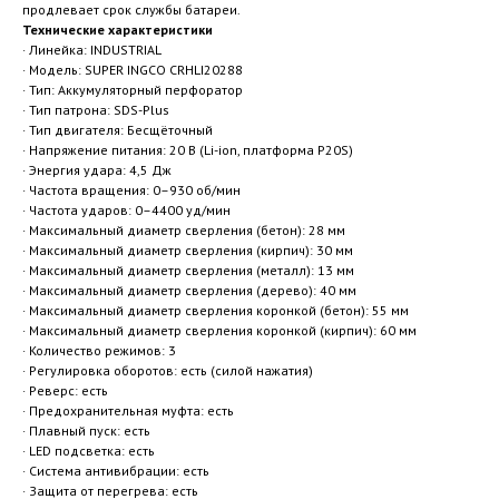
продлевает срок службы батареи.
Технические характеристики
· Линейка: INDUSTRIAL
· Модель: SUPER INGCO CRHLI20288
· Тип: Аккумуляторный перфоратор
· Тип патрона: SDS-Plus
· Тип двигателя: Бесщёточный
· Напряжение питания: 20 В (Li-ion, платформа P20S)
· Энергия удара: 4,5 Дж
· Частота вращения: 0–930 об/мин
· Частота ударов: 0–4400 уд/мин
· Максимальный диаметр сверления (бетон): 28 мм
· Максимальный диаметр сверления (кирпич): 30 мм
· Максимальный диаметр сверления (металл): 13 мм
· Максимальный диаметр сверления (дерево): 40 мм
· Максимальный диаметр сверления коронкой (бетон): 55 мм
· Максимальный диаметр сверления коронкой (кирпич): 60 мм
· Количество режимов: 3
· Регулировка оборотов: есть (силой нажатия)
· Реверс: есть
· Предохранительная муфта: есть
· Плавный пуск: есть
· LED подсветка: есть
· Система антивибрации: есть
· Защита от перегрева: есть