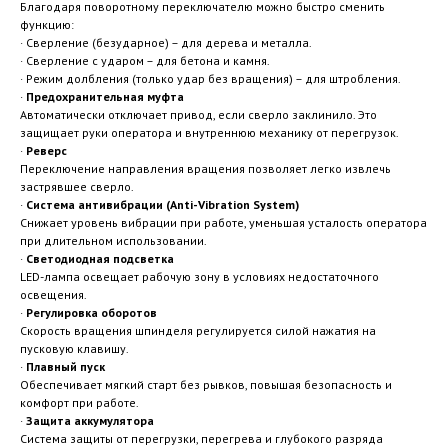
Благодаря поворотному переключателю можно быстро сменить
функцию:
· Сверление (безударное) – для дерева и металла.
· Сверление с ударом – для бетона и камня.
· Режим долбления (только удар без вращения) – для штробления.
·
Предохранительная муфта
Автоматически отключает привод, если сверло заклинило. Это
защищает руки оператора и внутреннюю механику от перегрузок.
·
Реверс
Переключение направления вращения позволяет легко извлечь
застрявшее сверло.
·
Система антивибрации (Anti-Vibration System)
Снижает уровень вибрации при работе, уменьшая усталость оператора
при длительном использовании.
·
Светодиодная подсветка
LED-лампа освещает рабочую зону в условиях недостаточного
освещения.
·
Регулировка оборотов
Скорость вращения шпинделя регулируется силой нажатия на
пусковую клавишу.
·
Плавный пуск
Обеспечивает мягкий старт без рывков, повышая безопасность и
комфорт при работе.
·
Защита аккумулятора
Система защиты от перегрузки, перегрева и глубокого разряда