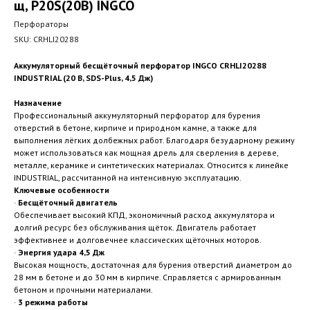
щ, P20S(20В) INGCO
Перфораторы
SKU:
CRHLI20288
Аккумуляторный бесщёточный перфоратор INGCO CRHLI20288
INDUSTRIAL (20 В, SDS-Plus, 4,5 Дж)
Назначение
Профессиональный аккумуляторный перфоратор для бурения
отверстий в бетоне, кирпиче и природном камне, а также для
выполнения лёгких долбежных работ. Благодаря безударному режиму
может использоваться как мощная дрель для сверления в дереве,
металле, керамике и синтетических материалах. Относится к линейке
INDUSTRIAL, рассчитанной на интенсивную эксплуатацию.
Ключевые особенности
·
Бесщёточный двигатель
Обеспечивает высокий КПД, экономичный расход аккумулятора и
долгий ресурс без обслуживания щёток. Двигатель работает
эффективнее и долговечнее классических щёточных моторов.
·
Энергия удара 4,5 Дж
Высокая мощность, достаточная для бурения отверстий диаметром до
28 мм в бетоне и до 30 мм в кирпиче. Справляется с армированным
бетоном и прочными материалами.
·
3 режима работы