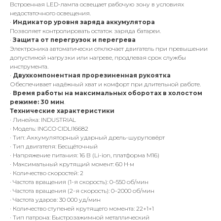
Встроенная LED-лампа освещает рабочую зону в условиях
недостаточного освещения.
·
Индикатор уровня заряда аккумулятора
Позволяет контролировать остаток заряда батареи.
·
Защита от перегрузок и перегрева
Электроника автоматически отключает двигатель при превышении
допустимой нагрузки или нагреве, продлевая срок службы
инструмента.
·
Двухкомпонентная прорезиненная рукоятка
Обеспечивает надёжный хват и комфорт при длительной работе.
·
Время работы на максимальных оборотах в холостом
режиме: 30 мин
.
Технические характеристики
· Линейка: INDUSTRIAL
· Модель: INGCO CIDLI16682
· Тип: Аккумуляторный ударный дрель-шуруповёрт
· Тип двигателя: Бесщёточный
· Напряжение питания: 16 В (Li-ion, платформа M16)
· Максимальный крутящий момент: 60 Н·м
· Количество скоростей: 2
· Частота вращения (1-я скорость): 0–550 об/мин
· Частота вращения (2-я скорость): 0–2000 об/мин
· Частота ударов: 30 000 уд/мин
· Количество ступеней крутящего момента: 22+1+1
· Тип патрона: Быстрозажимной металлический