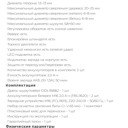
· Диаметр патрона: 1,5–13 мм
· Максимальный диаметр сверления (дерево): 20–25 мм
· Максимальный диаметр сверления (металл): 6–8 мм
· Максимальный диаметр сверления (бетон): 6–8 мм
· Максимальный диаметр шурупа: 5,8×60 мм
· Регулировка оборотов: есть (силой нажатия)
· Реверс: есть
· Блокировка шпинделя: есть
· Тормоз двигателя: есть
· Ударный механизм: есть (осевой удар)
· LED подсветка: есть
· Индикатор заряда на корпусе: есть
· Защита от перегрузок/перегрева: есть
· Количество аккумуляторов в комплекте: 2 шт.
· Ёмкость аккумулятора: 2,0 А·ч
· Время заряда АКБ (ЗУ 1,3А): 50 мин
Комплектация
· Дрель-шуруповёрт CIDLI16682 – 1 шт.
· Аккумуляторная батарея M16 2,0 А·ч (FBLI1620) – 2 шт.
· Зарядное устройство M16 (FCLI1613), 220–240 В ~ 50/60 Гц – 1 шт.
· Набор оснастки (включая биты Cr-V 65 мм) – 1 комплект
· Пластиковый кейс для переноски – 1 шт.
· Инструкция по эксплуатации – 1 шт.
· Гарантийный талон – 1 шт.
Физические параметры