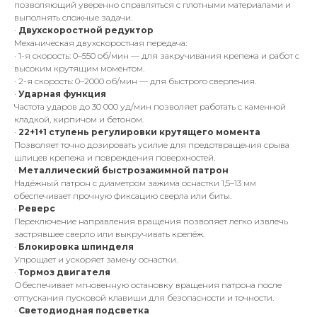
позволяющий уверенно справляться с плотными материалами и
выполнять сложные задачи.
·
Двухскоростной редуктор
Механическая двухскоростная передача:
· 1-я скорость: 0–550 об/мин — для закручивания крепежа и работ с
высоким крутящим моментом.
· 2-я скорость: 0–2000 об/мин — для быстрого сверления.
·
Ударная функция
Частота ударов до 30 000 уд/мин позволяет работать с каменной
кладкой, кирпичом и бетоном.
·
22+1+1 ступень регулировки крутящего момента
Позволяет точно дозировать усилие для предотвращения срыва
шлицев крепежа и повреждения поверхностей.
·
Металлический быстрозажимной патрон
Надёжный патрон с диаметром зажима оснастки 1,5–13 мм
обеспечивает прочную фиксацию сверла или биты.
·
Реверс
Переключение направления вращения позволяет легко извлечь
застрявшее сверло или выкручивать крепёж.
·
Блокировка шпинделя
Упрощает и ускоряет замену оснастки.
·
Тормоз двигателя
Обеспечивает мгновенную остановку вращения патрона после
отпускания пусковой клавиши для безопасности и точности.
·
Светодиодная подсветка