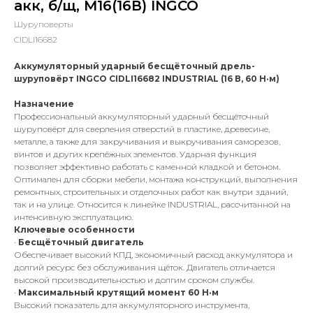
акк, б/щ, M16(16В) INGCO
Шуруповерты
CIDLI16682
Аккумуляторный ударный бесщёточный дрель-
шуруповёрт INGCO CIDLI16682 INDUSTRIAL (16 В, 60 Н·м)
Назначение
Профессиональный аккумуляторный ударный бесщёточный
шуруповёрт для сверления отверстий в пластике, древесине,
металле, а также для закручивания и выкручивания саморезов,
винтов и других крепёжных элементов. Ударная функция
позволяет эффективно работать с каменной кладкой и бетоном.
Оптимален для сборки мебели, монтажа конструкций, выполнения
ремонтных, строительных и отделочных работ как внутри зданий,
так и на улице. Относится к линейке INDUSTRIAL, рассчитанной на
интенсивную эксплуатацию.
Ключевые особенности
·
Бесщёточный двигатель
Обеспечивает высокий КПД, экономичный расход аккумулятора и
долгий ресурс без обслуживания щёток. Двигатель отличается
высокой производительностью и долгим сроком службы.
·
Максимальный крутящий момент 60 Н·м
Высокий показатель для аккумуляторного инструмента,