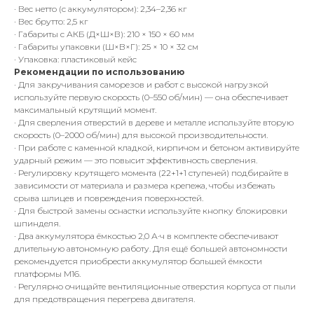
· Вес нетто (с аккумулятором): 2,34–2,36 кг
· Вес брутто: 2,5 кг
· Габариты с АКБ (Д×Ш×В): 210 × 150 × 60 мм
· Габариты упаковки (Ш×В×Г): 25 × 10 × 32 см
· Упаковка: пластиковый кейс
Рекомендации по использованию
· Для закручивания саморезов и работ с высокой нагрузкой
используйте первую скорость (0–550 об/мин) — она обеспечивает
максимальный крутящий момент.
· Для сверления отверстий в дереве и металле используйте вторую
скорость (0–2000 об/мин) для высокой производительности.
· При работе с каменной кладкой, кирпичом и бетоном активируйте
ударный режим — это повысит эффективность сверления.
· Регулировку крутящего момента (22+1+1 ступеней) подбирайте в
зависимости от материала и размера крепежа, чтобы избежать
срыва шлицев и повреждения поверхностей.
· Для быстрой замены оснастки используйте кнопку блокировки
шпинделя.
· Два аккумулятора ёмкостью 2,0 А·ч в комплекте обеспечивают
длительную автономную работу. Для ещё большей автономности
рекомендуется приобрести аккумулятор большей ёмкости
платформы M16.
· Регулярно очищайте вентиляционные отверстия корпуса от пыли
для предотвращения перегрева двигателя.