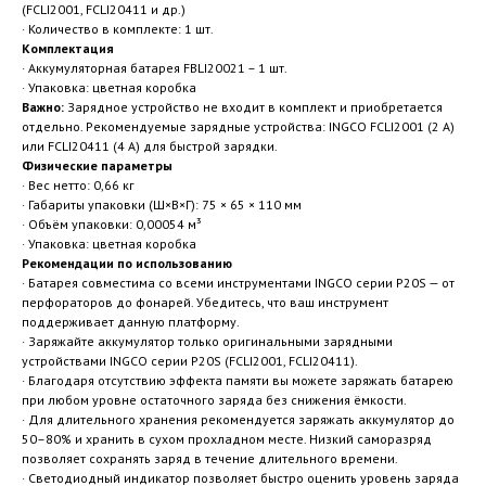
(FCLI2001, FCLI20411 и др.)
· Количество в комплекте: 1 шт.
Комплектация
· Аккумуляторная батарея FBLI20021 – 1 шт.
· Упаковка: цветная коробка
Важно:
Зарядное устройство не входит в комплект и приобретается
отдельно. Рекомендуемые зарядные устройства: INGCO FCLI2001 (2 А)
или FCLI20411 (4 А) для быстрой зарядки.
Физические параметры
· Вес нетто: 0,66 кг
· Габариты упаковки (Ш×В×Г): 75 × 65 × 110 мм
· Объём упаковки: 0,00054 м³
· Упаковка: цветная коробка
Рекомендации по использованию
· Батарея совместима со всеми инструментами INGCO серии P20S — от
перфораторов до фонарей. Убедитесь, что ваш инструмент
поддерживает данную платформу.
· Заряжайте аккумулятор только оригинальными зарядными
устройствами INGCO серии P20S (FCLI2001, FCLI20411).
· Благодаря отсутствию эффекта памяти вы можете заряжать батарею
при любом уровне остаточного заряда без снижения ёмкости.
· Для длительного хранения рекомендуется заряжать аккумулятор до
50–80% и хранить в сухом прохладном месте. Низкий саморазряд
позволяет сохранять заряд в течение длительного времени.
· Светодиодный индикатор позволяет быстро оценить уровень заряда