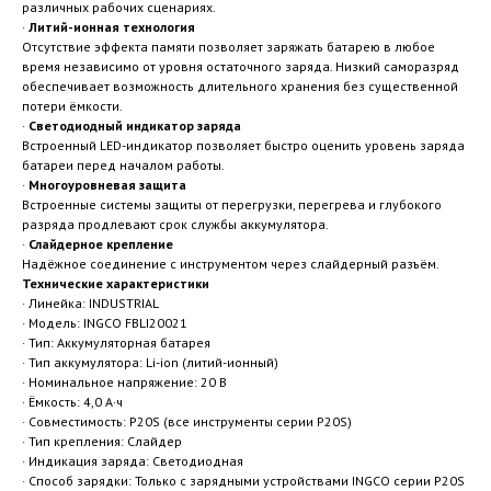
различных рабочих сценариях.
·
Литий-ионная технология
Отсутствие эффекта памяти позволяет заряжать батарею в любое
время независимо от уровня остаточного заряда. Низкий саморазряд
обеспечивает возможность длительного хранения без существенной
потери ёмкости.
·
Светодиодный индикатор заряда
Встроенный LED-индикатор позволяет быстро оценить уровень заряда
батареи перед началом работы.
·
Многоуровневая защита
Встроенные системы защиты от перегрузки, перегрева и глубокого
разряда продлевают срок службы аккумулятора.
·
Слайдерное крепление
Надёжное соединение с инструментом через слайдерный разъём.
Технические характеристики
· Линейка: INDUSTRIAL
· Модель: INGCO FBLI20021
· Тип: Аккумуляторная батарея
· Тип аккумулятора: Li-ion (литий-ионный)
· Номинальное напряжение: 20 В
· Ёмкость: 4,0 А·ч
· Совместимость: P20S (все инструменты серии P20S)
· Тип крепления: Слайдер
· Индикация заряда: Светодиодная
· Способ зарядки: Только с зарядными устройствами INGCO серии P20S