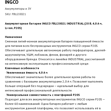
INGCO
Аккумуляторы и ЗУ
SKU:
FBLI20021
Аккумуляторная батарея INGCO FBLI20021 INDUSTRIAL (20 В, 4,0 А·ч,
Li-ion, P20S)
Назначение
Сменная литий-ионная аккумуляторная батарея повышенной ёмкости
для питания всех беспроводных инструментов INGCO серии P20S.
Обеспечивает длительную автономную работу перфораторов, дрелей-
шуруповёртов, УШМ, лобзиков, фенов, фонарей и другого
оборудования бренда. Относится к линейке INDUSTRIAL, рассчитанной
на интенсивную эксплуатацию в профессиональной среде.
Ключевые особенности
·
Увеличенная ёмкость 4,0 А·ч
Обеспечивает значительно более длительное время работы по
сравнению с базовыми аккумуляторами 2,0 А·ч. Позволяет выполнять
больше операций без подзарядки — идеальный выбор для
интенсивной профессиональной деятельности.
·
Универсальная совместимость с платформой P20S
Подходит для всех аккумуляторных инструментов INGCO серии P20S —
более 60 наименований. Одна батарея работает с любым
инструментом данной платформы, что позволяет использовать её в