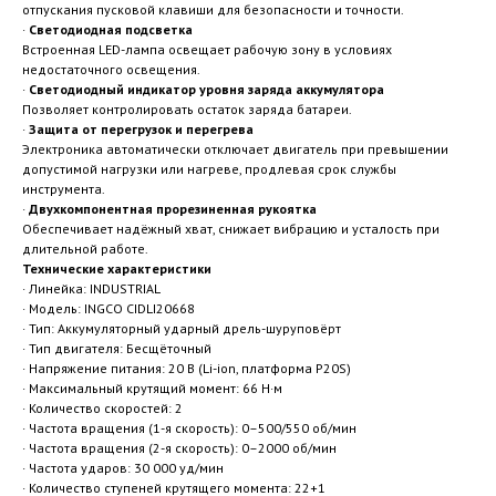
отпускания пусковой клавиши для безопасности и точности.
·
Светодиодная подсветка
Встроенная LED-лампа освещает рабочую зону в условиях
недостаточного освещения.
·
Светодиодный индикатор уровня заряда аккумулятора
Позволяет контролировать остаток заряда батареи.
·
Защита от перегрузок и перегрева
Электроника автоматически отключает двигатель при превышении
допустимой нагрузки или нагреве, продлевая срок службы
инструмента.
·
Двухкомпонентная прорезиненная рукоятка
Обеспечивает надёжный хват, снижает вибрацию и усталость при
длительной работе.
Технические характеристики
· Линейка: INDUSTRIAL
· Модель: INGCO CIDLI20668
· Тип: Аккумуляторный ударный дрель-шуруповёрт
· Тип двигателя: Бесщёточный
· Напряжение питания: 20 В (Li-ion, платформа P20S)
· Максимальный крутящий момент: 66 Н·м
· Количество скоростей: 2
· Частота вращения (1-я скорость): 0–500/550 об/мин
· Частота вращения (2-я скорость): 0–2000 об/мин
· Частота ударов: 30 000 уд/мин
· Количество ступеней крутящего момента: 22+1