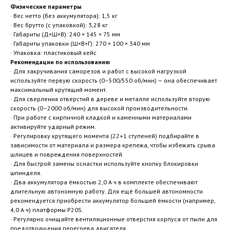
Физические параметры
· Вес нетто (без аккумулятора): 1,5 кг
· Вес брутто (с упаковкой): 3,28 кг
· Габариты (Д×Ш×В): 240 × 145 × 75 мм
· Габариты упаковки (Ш×В×Г): 270 × 100 × 340 мм
· Упаковка: пластиковый кейс
Рекомендации по использованию
· Для закручивания саморезов и работ с высокой нагрузкой
используйте первую скорость (0–500/550 об/мин) — она обеспечивает
максимальный крутящий момент.
· Для сверления отверстий в дереве и металле используйте вторую
скорость (0–2000 об/мин) для высокой производительности.
· При работе с кирпичной кладкой и каменными материалами
активируйте ударный режим.
· Регулировку крутящего момента (22+1 ступеней) подбирайте в
зависимости от материала и размера крепежа, чтобы избежать срыва
шлицев и повреждения поверхностей.
· Для быстрой замены оснастки используйте кнопку блокировки
шпинделя.
· Два аккумулятора ёмкостью 2,0 А·ч в комплекте обеспечивают
длительную автономную работу. Для ещё большей автономности
рекомендуется приобрести аккумулятор большей ёмкости (например,
4,0 А·ч) платформы P20S.
· Регулярно очищайте вентиляционные отверстия корпуса от пыли для
предотвращения перегрева двигателя.