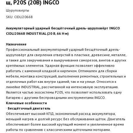
щ, P20S (20В) INGCO
Шуруповерты
SKU:
CIDLI20668
Аккумуляторный ударный бесщёточный дрель-шуруповёрт INGCO
CIDLI20668 INDUSTRIAL (20 В, 66 Н·м)
Назначение
Профессиональный аккумуляторный ударный бесщёточный дрель-
шуруповёрт для сверления отверстий в пластике, древесине, металле,
а также для закручивания и выкручивания саморезов, винтов и других
крепёжных элементов. Ударная функция позволяет эффективно
работать с каменной кладкой и кирпичом. Оптимален для сборки
мебели, монтажа конструкций, выполнения ремонтных, строительных и
отделочных работ как внутри зданий, так и на улице. Относится к
линейке INDUSTRIAL, рассчитанной на интенсивную эксплуатацию.
Является частью экосистемы P20S, что позволяет использовать одну
батарею с другими беспроводными инструментами INGCO.
Ключевые особенности
·
Бесщёточный двигатель
Обеспечивает высокий КПД, экономичный расход аккумулятора,
меньший нагрев и долгий ресурс без обслуживания щёток. Двигатель
обеспечивает более высокий крутящий момент и увеличенное время
работы по сравнению с классическими щёточными моторами.