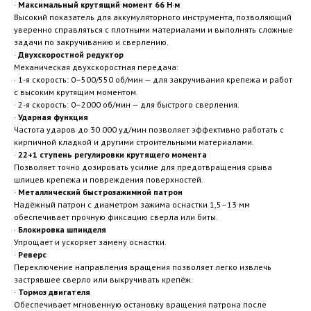
·
Максимальный крутящий момент 66 Н·м
Высокий показатель для аккумуляторного инструмента, позволяющий
уверенно справляться с плотными материалами и выполнять сложные
задачи по закручиванию и сверлению.
·
Двухскоростной редуктор
Механическая двухскоростная передача:
· 1-я скорость: 0–500/550 об/мин — для закручивания крепежа и работ
с высоким крутящим моментом.
· 2-я скорость: 0–2000 об/мин — для быстрого сверления.
·
Ударная функция
Частота ударов до 30 000 уд/мин позволяет эффективно работать с
кирпичной кладкой и другими строительными материалами.
·
22+1 ступень регулировки крутящего момента
Позволяет точно дозировать усилие для предотвращения срыва
шлицев крепежа и повреждения поверхностей.
·
Металлический быстрозажимной патрон
Надёжный патрон с диаметром зажима оснастки 1,5–13 мм
обеспечивает прочную фиксацию сверла или биты.
·
Блокировка шпинделя
Упрощает и ускоряет замену оснастки.
·
Реверс
Переключение направления вращения позволяет легко извлечь
застрявшее сверло или выкручивать крепёж.
·
Тормоз двигателя
Обеспечивает мгновенную остановку вращения патрона после