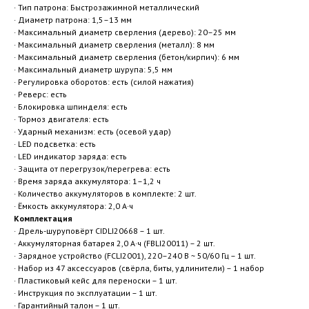
· Тип патрона: Быстрозажимной металлический
· Диаметр патрона: 1,5–13 мм
· Максимальный диаметр сверления (дерево): 20–25 мм
· Максимальный диаметр сверления (металл): 8 мм
· Максимальный диаметр сверления (бетон/кирпич): 6 мм
· Максимальный диаметр шурупа: 5,5 мм
· Регулировка оборотов: есть (силой нажатия)
· Реверс: есть
· Блокировка шпинделя: есть
· Тормоз двигателя: есть
· Ударный механизм: есть (осевой удар)
· LED подсветка: есть
· LED индикатор заряда: есть
· Защита от перегрузок/перегрева: есть
· Время заряда аккумулятора: 1–1,2 ч
· Количество аккумуляторов в комплекте: 2 шт.
· Ёмкость аккумулятора: 2,0 А·ч
Комплектация
· Дрель-шуруповёрт CIDLI20668 – 1 шт.
· Аккумуляторная батарея 2,0 А·ч (FBLI20011) – 2 шт.
· Зарядное устройство (FCLI2001), 220–240 В ~ 50/60 Гц – 1 шт.
· Набор из 47 аксессуаров (свёрла, биты, удлинители) – 1 набор
· Пластиковый кейс для переноски – 1 шт.
· Инструкция по эксплуатации – 1 шт.
· Гарантийный талон – 1 шт.